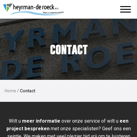
Skip
to
content
contact
Home
/
Contact
Wilt u
meer informatie
over onze service of wilt u
een
project bespreken
met onze specialisten? Geef ons een
seintje. We maken met veel plezier tijd vrij om te luisteren