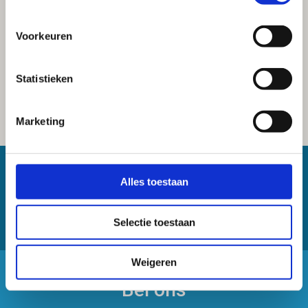
Voorkeuren
Statistieken
Marketing
Een vraag over ons gamma?
Alles toestaan
Contacteer ons gerust!
Selectie toestaan
Weigeren
Bel ons